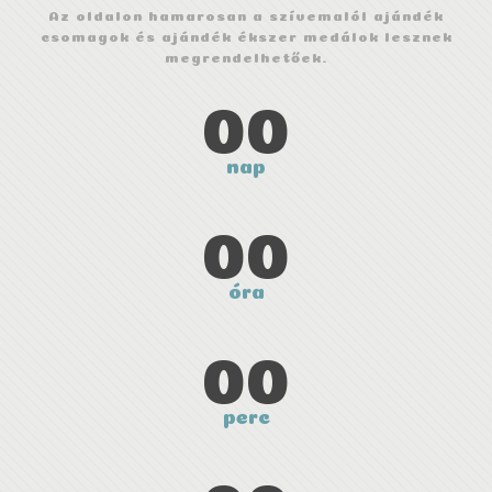
Az oldalon hamarosan a szívemalól ajándék
csomagok és ajándék ékszer medálok lesznek
megrendelhetőek.
00
nap
00
óra
00
perc