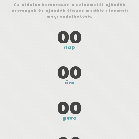
Az oldalon hamarosan a szívemalól ajándék
csomagok és ajándék ékszer medálok lesznek
megrendelhetőek.
00
nap
00
óra
00
perc